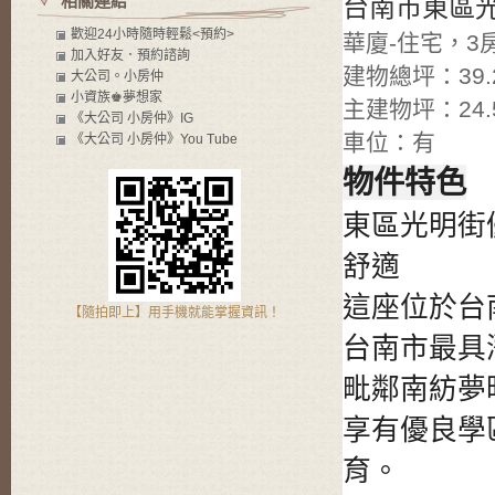
相關連結
台南市東區
歡迎24小時隨時輕鬆<預約>
華廈-住宅，3房2
加入好友．預約諮詢
建物總坪：39.2
大公司。小房仲
小資族♚夢想家
主建物坪：24.
《大公司 小房仲》IG
車位：有
《大公司 小房仲》You Tube
物件特色
東區光明街
舒適

這座位於台
【隨拍即上】用手機就能掌握資訊！
台南市最具
毗鄰南紡夢
享有優良學
育。